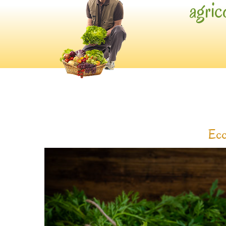
agric
Ecco