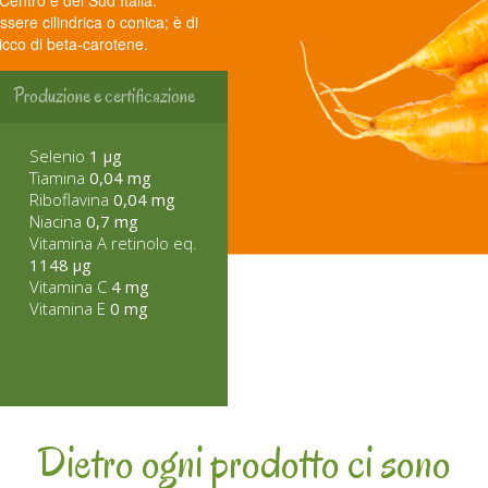
Centro e del Sud Italia.
ssere cilindrica o conica; è di
icco di beta-carotene.
Produzione e certificazione
Selenio
1 µg
Tiamina
0,04 mg
Riboflavina
0,04 mg
Niacina
0,7 mg
Vitamina A retinolo eq.
1148 µg
Vitamina C
4 mg
Vitamina E
0 mg
Dietro ogni prodotto ci sono