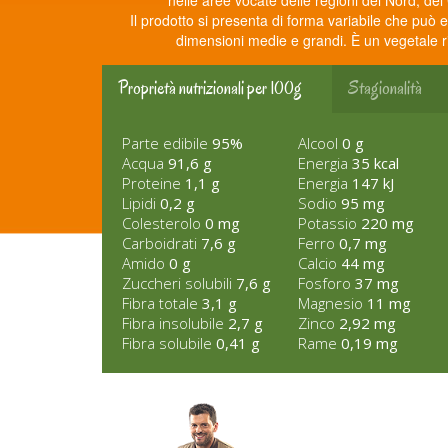
nelle aree vocate delle regioni del Nord, del 
Il prodotto si presenta di forma variabile che può e
dimensioni medie e grandi. È un vegetale r
Proprietà nutrizionali per 100g
Stagionalità
Parte edibile
95%
Alcool
0 g
Acqua
91,6 g
Energia
35 kcal
Proteine
1,1 g
Energia
147 kJ
Lipidi
0,2 g
Sodio
95 mg
Colesterolo
0 mg
Potassio
220 mg
Carboidrati
7,6 g
Ferro
0,7 mg
Amido
0 g
Calcio
44 mg
Zuccheri solubili
7,6 g
Fosforo
37 mg
Fibra totale
3,1 g
Magnesio
11 mg
Fibra insolubile
2,7 g
Zinco
2,92 mg
Fibra solubile
0,41 g
Rame
0,19 mg