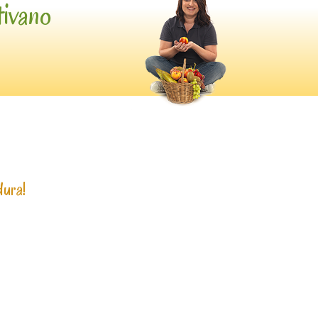
tivano
dura!