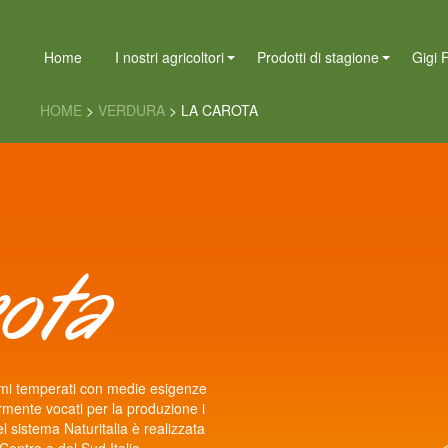
Home
I nostri agricoltori
Prodotti di stagione
Gigi F
HOME
>
VERDURA
>
LA CAROTA
ota
limi temperati con medie esigenze
armente vocati per la produzione i
l sistema Naturitalia è realizzata