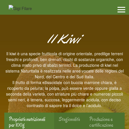
Men
Il Kiwi
Il kiwi è una specie frutticola di origine orientale, predilige terreni
freschi e profondi, ben drenati, ricchi di sostanze organiche, con
clima misto privo di sbalzi termici. La produzione di kiwi nel
sistema Naturitalia è realizzata nelle aree vocate delle regioni del
Nord, del Centro e del Sud Italia.
Il frutto di forma ellissoidale con buccia marrone chiara, è
ricoperto da peluria; la polpa, può essere verde oppure gialla a
seconda della varietà, con striature più chiare e numerosi piccoli
semi neri, è tenera, succosa, leggermente acidula, con deciso
contrasto di sapore tra il dolce e l’acidulo.
Proprietà nutrizionali
Stagionalità
Produzione e
per 100g
certificazione