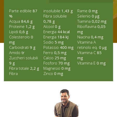
Parte edibile
87
insolubile
1,43 g
Rame
0 mg
%
Fibra solubile
Selenio
0 µg
Acqua
84,6 g
0,78 g
Tiamina
0,02 mg
Proteine
1,2 g
Alcool
0 g
Riboflavina
0,05
Lipidi
0,6 g
Energia
44 kcal
mg
Colesterolo
0
Energia
184 kJ
Niacina
0,4 mg
mg
Sodio
5 mg
Vitamina A
Carboidrati
9 g
Potassio
400 mg
retinolo eq.
0 µg
Amido
tr
Ferro
0,5 mg
Vitamina C
85
Zuccheri solubili
Calcio
25 mg
mg
9 g
Fosforo
70 mg
Vitamina E
0 mg
Fibra totale
2,2 g
Magnesio
0 mg
Fibra
Zinco
0 mg