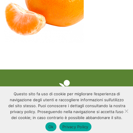
Questo sito fa uso di cookie per migliorare l’esperienza di
navigazione degli utenti e raccogliere informazioni sull’utilizzo
PRIVACY
NEWSLETTER
CONTATTI
del sito stesso. Puoi conoscere i dettagli consultando la nostra
privacy policy. Proseguendo nella navigazione si accetta l’uso
dei cookie; in caso contrario è possibile abbandonare il sito.
Ok
Privacy Policy