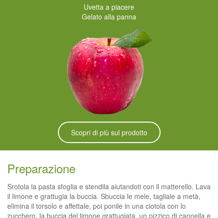
Uvetta a piacere
Gelato alla panna
Scopri di più sul prodotto
Preparazione
Srotola la pasta sfoglia e stendila aiutandoti con il matterello. Lava
il limone e grattugia la buccia. Sbuccia le mele, tagliale a metà,
elimina il torsolo e affettale, poi ponile in una ciotola con lo
zucchero, la buccia del limone grattugiata, un pizzico di cannella e